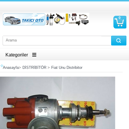
0
S
Ü
Kategoriler
Anasayfa
>
DİSTRİBİTÖR
>
Fiat Unu Distribitor