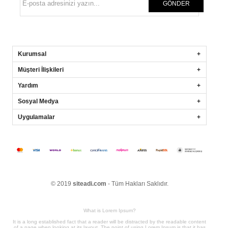
GÖNDER
Kurumsal
Müşteri İlişkileri
Yardım
Sosyal Medya
Uygulamalar
© 2019
siteadi.com
- Tüm Hakları Saklıdır.
What is Lorem Ipsum?
It is a long established fact that a reader will be distracted by the readable content
of a page when looking at its layout. The point of using Lorem Ipsum is that it has