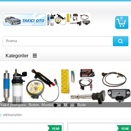
0
S
Ü
Kategoriler
Yakıt pompası, Bobin, Modül, Far, Müşür, Role
vitrinurunler