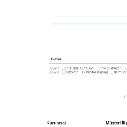
Etiketler
8069R
,
DISTRIBITOR CAP
,
Bmw Distrbitor
,
B
8069R
,
Distrbitor
,
Distrbitor Kapagi
,
Distrbit
Kurumsal
Müşteri İliş