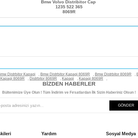
Bmw Volvo Distribitor Cap
1235 522 365
8069R
mw Distrbitor Kapagi
,
Bmw Distrbitor Kapagi 8069R
,
Bmw Distrbitor 8069R
,
or Kapagi 8069R
,
Distrbitor 8069R
,
Kapagi
,
Kapagi 8069R
,
BIZDEN HABERLER
Bültenimize Üye Olun ! Tüm İndirim ve Fırsatlardan İlk Sizin Haberiniz Olsun !
GÖNDER
kileri
Yardım
Sosyal Medya