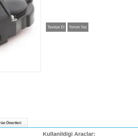
Tavsiye Et
Yorum Yaz
rün Önerileri
Kullanildigi Araclar: